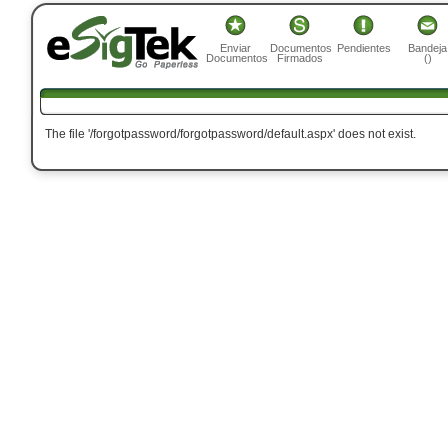
Enviar
Documentos
Pendientes
Bandeja
Documentos
Firmados
()
The file '/forgotpassword/forgotpassword/default.aspx' does not exist.